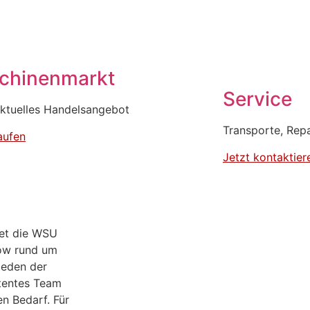
chinen­markt
Service
ktuelles Handelsangebot
Transporte, Rep
aufen
Jetzt kontaktier
tet die WSU
ow rund um
jeden der
etentes Team
en Bedarf. Für