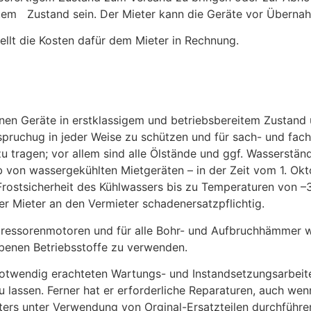
tem Zustand sein. Der Mieter kann die Geräte vor Übernah
tellt die Kosten dafür dem Mieter in Rechnung.
enen Geräte in erstklassigem und betriebsbereitem Zustan
nspruchug in jeder Weise zu schützen und für sach- und fa
u tragen; vor allem sind alle Ölstände und ggf. Wasserständ
b von wassergekühlten Mietgeräten – in der Zeit vom 1. Ok
e Frostsicherheit des Kühlwassers bis zu Temperaturen von –3
r Mieter an den Vermieter schadenersatzpflichtig.
mpressorenmotoren und für alle Bohr- und Aufbruchhämmer
ebenen Betriebsstoffe zu verwenden.
ür notwendig erachteten Wartungs- und Instandsetzungsarbei
 lassen. Ferner hat er erforderliche Reparaturen, auch we
ers unter Verwendung von Orginal-Ersatzteilen durchführen