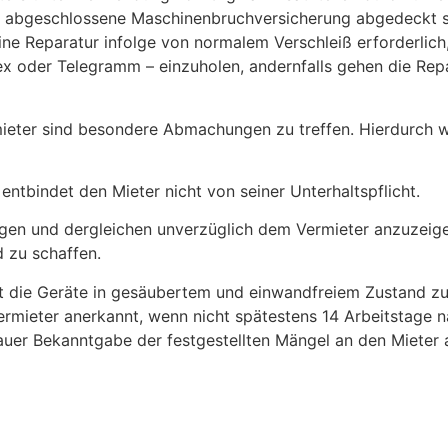
ter abgeschlossene Maschinenbruchversicherung abgedeckt s
ine Reparatur infolge von normalem Verschleiß erforderlich, 
lex oder Telegramm – einzuholen, andernfalls gehen die Re
mieter sind besondere Abmachungen zu treffen. Hierdurch w
ntbindet den Mieter nicht von seiner Unterhaltspflicht.
en und dergleichen unverzüglich dem Vermieter anzuzeigen.
d zu schaffen.
eit die Geräte in gesäubertem und einwandfreiem Zustand z
rmieter anerkannt, wenn nicht spätestens 14 Arbeitstage 
auer Bekanntgabe der festgestellten Mängel an den Mieter 