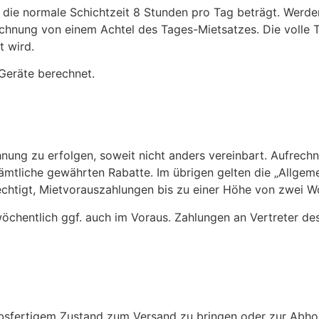
 die normale Schichtzeit 8 Stunden pro Tag beträgt. Werd
rechnung von einem Achtel des Tages-Mietsatzes. Die volle 
t wird.
Geräte berechnet.
hnung zu erfolgen, soweit nicht anders vereinbart. Aufrec
ämtliche gewährten Rabatte. Im übrigen gelten die „Allgem
rechtigt, Mietvorauszahlungen bis zu einer Höhe von zwei 
wöchentlich ggf. auch im Voraus. Zahlungen an Vertreter de
ebsfertigem Zustand zum Versand zu bringen oder zur Abhol