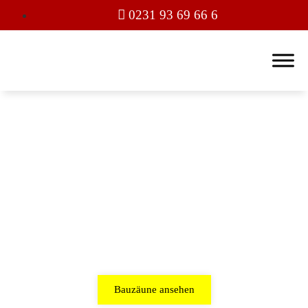
0231 93 69 66 6
Bauzäune mieten Dortmund
Alle unsere Bauzäune in der Übersicht
Bauzäune ansehen