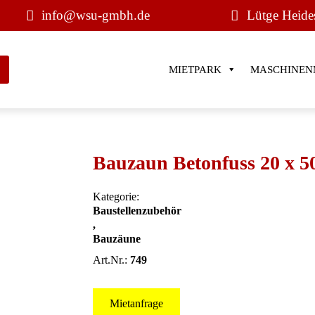
info@wsu-gmbh.de
Lütge Heide
MIETPARK
MASCHINEN
Bauzaun Betonfuss 20 x 5
Kategorie:
Baustellenzubehör
,
Bauzäune
Art.Nr.:
749
Mietanfrage