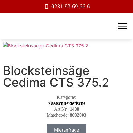
0231 93 69 66 6
Blocksteinsäge
Cedima CTS 375.2
Kategorie:
Nassschneidetische
Art.Nr.:
1438
Matchcode:
8032003
Mietanfrage