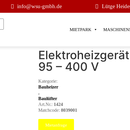
info@wsu-gmbh.de
Lütge Heide
MIETPARK
MASCHINEN
Elektroheizgerä
95 – 400 V
Kategorie:
Bauheizer
,
Baulüfter
Art.Nr.:
1424
Matchcode:
8039001
Mietanfrage