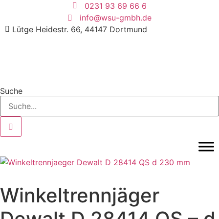
Zum
0231 93 69 66 6
Inhalt
info@wsu-gmbh.de
springen
Lütge Heidestr. 66, 44147 Dortmund
Suche
Winkeltrennjäger
Dewalt D 28414 QS – d