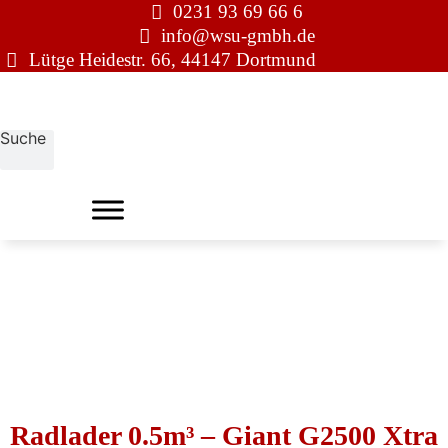
0231 93 69 66 6
Zum
info@wsu-gmbh.de
Inhalt
Lütge Heidestr. 66, 44147 Dortmund
springen
Suche
Radlader 0.5m³ – Giant G2500 Xtra